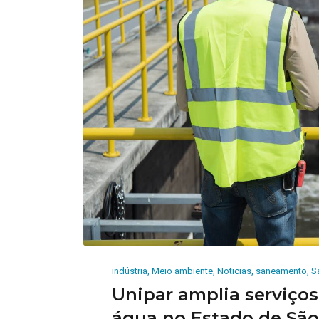
indústria
,
Meio ambiente
,
Noticias
,
saneamento
,
S
Unipar amplia serviços
água no Estado de São