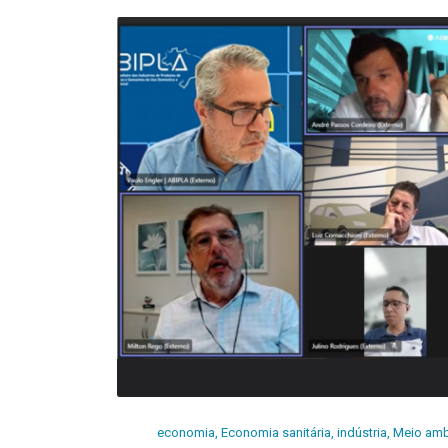
economia
,
Economia sanitária
,
indústria
,
Meio amb