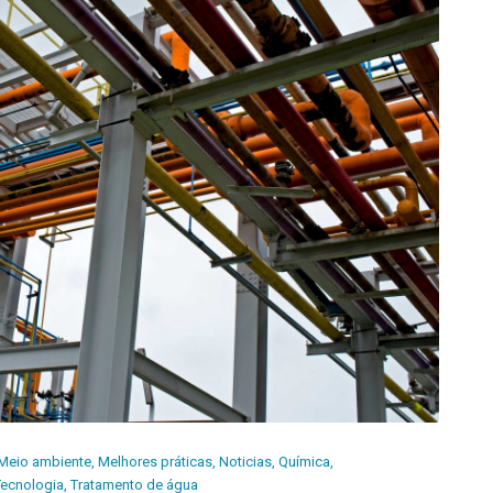
Meio ambiente
,
Melhores práticas
,
Noticias
,
Química
,
Tecnologia
,
Tratamento de água