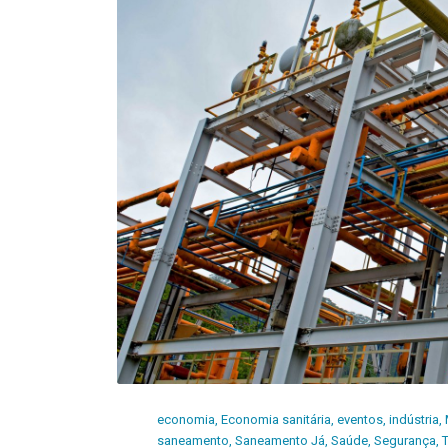
economia
,
Economia sanitária
,
eventos
,
indústria
,
saneamento
,
Saneamento Já
,
Saúde
,
Segurança
,