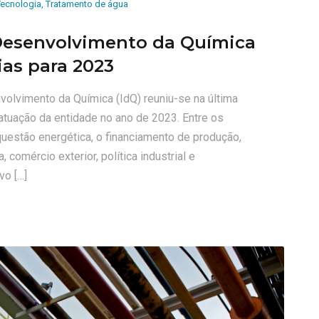
Tecnologia
,
Tratamento de água
 Desenvolvimento da Química
ias para 2023
nvolvimento da Química (IdQ) reuniu-se na última
e atuação da entidade no ano de 2023. Entre os
questão energética, o financiamento de produção,
a, comércio exterior, política industrial e
vo […]