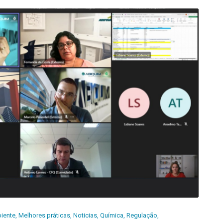
iente
,
Melhores práticas
,
Noticias
,
Química
,
Regulação
,