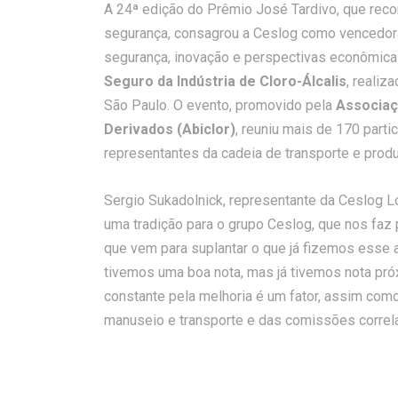
A 24ª edição do Prêmio José Tardivo, que re
segurança, consagrou a Ceslog como vencedor
segurança, inovação e perspectivas econômic
Seguro da Indústria de Cloro-Álcalis
, realiz
São Paulo. O evento, promovido pela
Associaçã
Derivados (Abiclor)
, reuniu mais de 170 parti
representantes da cadeia de transporte e prod
Sergio Sukadolnick, representante da Ceslog L
uma tradição para o grupo Ceslog, que nos faz
que vem para suplantar o que já fizemos esse 
tivemos uma boa nota, mas já tivemos nota pró
constante pela melhoria é um fator, assim como
manuseio e transporte e das comissões correla