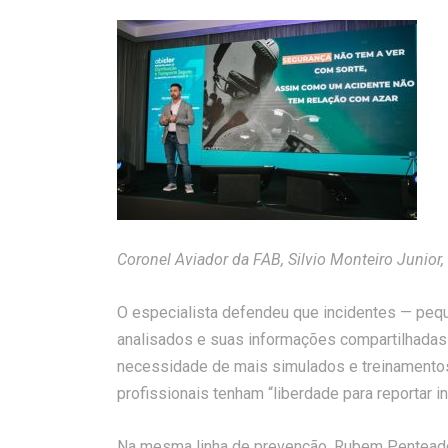
Coronel Aviador da FAB, Silvio Monteiro Junior
O especialista defendeu que incidentes — peq
analisados e suas informações compartilhadas c
necessidade de mais simulados e treinamento
profissionais tenham “liberdade para reportar i
Na mesma linha de prevenção, Rubem Penteado 