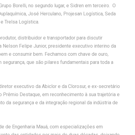
upo Borelli, no segundo lugar, e Sidren em terceiro. O
Duplaquímica, José Herculano, Projesan Logística, Seda
e Trelsa Logística.
dutor, distribuidor e transportador para discutir
Nelson Felipe Junior, presidente executivo interino da
ar bem e consumir bem. Fechamos com chave de ouro,
 segurança, que são pilares fundamentais para toda a
retor executivo da Abiclor e da Clorosur, e ex-secretário
o Prêmio Destaque, em reconhecimento à sua trajetória e
to da segurança e da integração regional da indústria de
dade de Engenharia Mauá, com especializações em
rente das entidades por mais de duas décadas, deixando