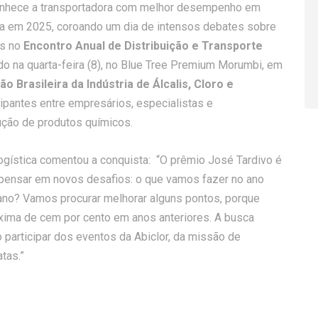
conhece a transportadora com melhor desempenho em
a em 2025, coroando um dia de intensos debates sobre
as no
Encontro Anual de Distribuição e Transporte
ado na quarta-feira (8), no Blue Tree Premium Morumbi, em
o Brasileira da Indústria de Álcalis, Cloro e
cipantes entre empresários, especialistas e
ução de produtos químicos.
ogística comentou a conquista: “O prêmio José Tardivo é
 pensar em novos desafios: o que vamos fazer no ano
ano? Vamos procurar melhorar alguns pontos, porque
xima de cem por cento em anos anteriores. A busca
 participar dos eventos da Abiclor, da missão de
tas.”