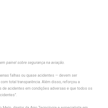
, em painel sobre segurança na aviação.
uenas falhas ou quase acidentes — devem ser
om total transparência. Além disso, reforçou a
s de acidentes em condições adversas e que todos os
ncidentes”.
Melo, diretor da Anjo Tecnologia e especialista em