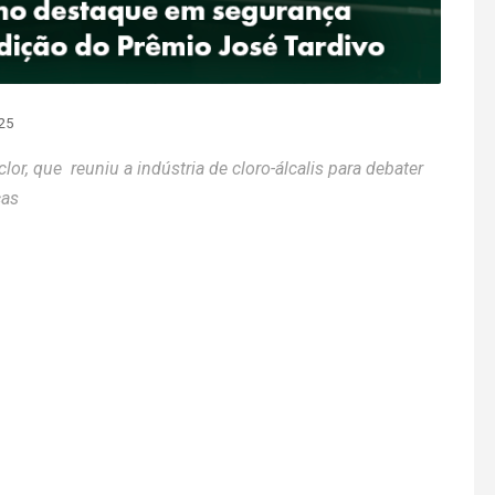
25
or, que reuniu a indústria de cloro-álcalis para debater
cas