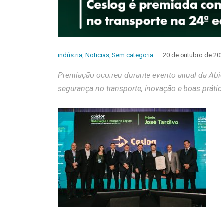
indústria
,
Noticias
,
Sem categoria
20 de outubro de 20
Premiação ocorreu durante evento anual da Abicl
segurança no transporte, inovação e boas práti