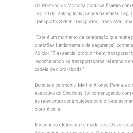
Os Prêmios de Melhoria Contínua ficaram com Gr
Top 10 do ranking incluiu ainda Bauminas Log, 
Transporte, Sidren Transportes, Trans Mra Lima 
“Este é um momento de celebração que reúne pro
questões fundamentais de segurança”, comenta 
Abiclor. “É essencial produzir bem, transport
reconhecendo as transportadoras referência em
cadeia de cloro-álcalis.”
Durante a cerimônia, Martim Afonso Penna, ex-di
executivo do Sinalcalis, foi homenageado com 
às relevantes contribuições para o fortalecimen
cloro-álcalis.
Engenheiro eletricista formado pela Universi
Administração de Empresas, Martim esteve à f