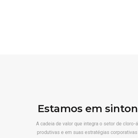
HIPOCLORITO DE
SÓDIO
Leia mais
Estamos em sinto
A cadeia de valor que integra o setor de clor
produtivas e em suas estratégias corporativa