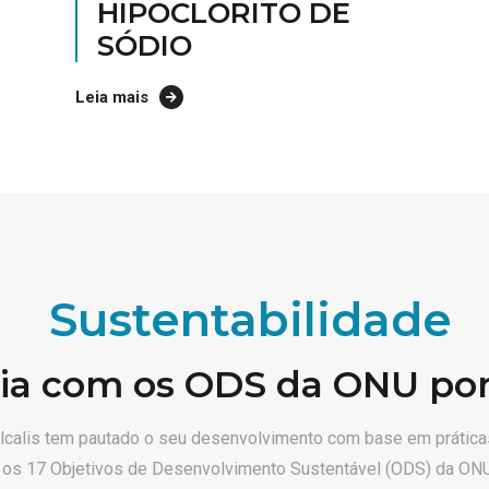
Sustentabilidade
nia com os ODS da ONU p
o-álcalis tem pautado o seu desenvolvimento com base em prátic
s os 17 Objetivos de Desenvolvimento Sustentável (ODS) da ONU