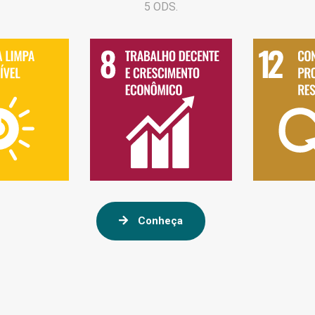
5 ODS.
Conheça