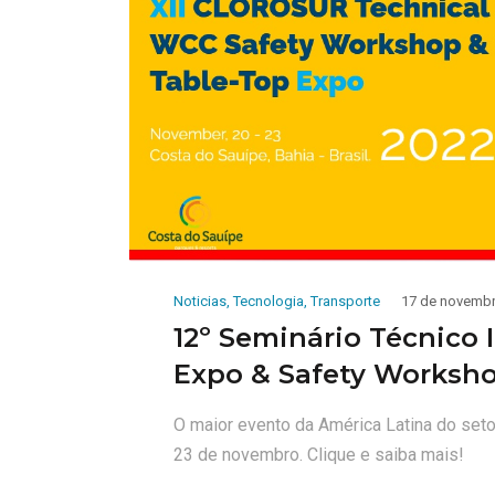
Noticias
,
Tecnologia
,
Transporte
17 de novembr
12º Seminário Técnico 
Expo & Safety Worksh
O maior evento da América Latina do setor
23 de novembro. Clique e saiba mais!