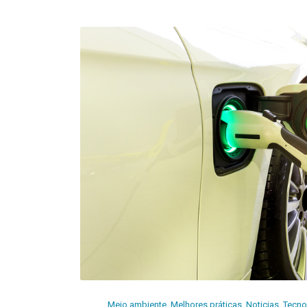
Meio ambiente
,
Melhores práticas
,
Noticias
,
Tecno