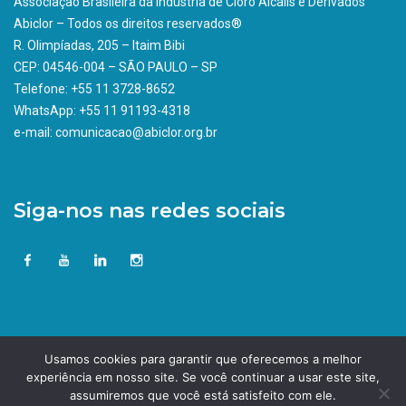
Associação Brasileira da indústria de Cloro Álcalis e Derivados
Abiclor – Todos os direitos reservados®
R. Olimpíadas, 205 – Itaim Bibi
CEP: 04546-004 – SÃO PAULO – SP
Telefone: +55 11 3728-8652
WhatsApp: +55 11 91193-4318
e-mail: comunicacao@abiclor.org.br
Siga-nos nas redes sociais
Usamos cookies para garantir que oferecemos a melhor
experiência em nosso site. Se você continuar a usar este site,
assumiremos que você está satisfeito com ele.