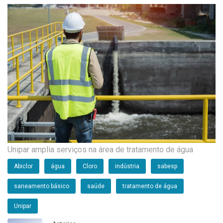
Unipar amplia serviços na área de tratamento de água
Abiclor
água
Cloro
indústria
sabesp
saneamento básico
saúde
tratamento de água
Unipar