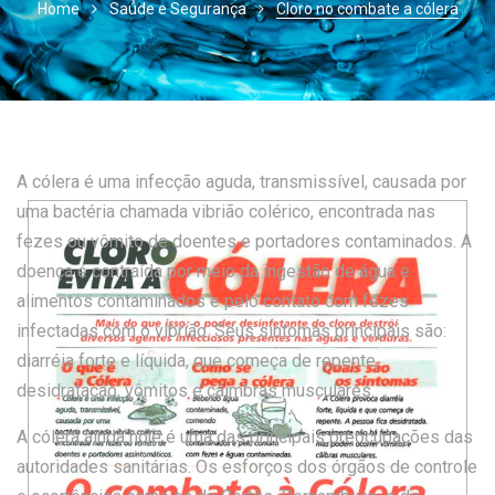
Home
Saúde e Segurança
Cloro no combate a cólera
A cólera é uma infecção aguda, transmissível, causada por
uma bactéria chamada vibrião colérico, encontrada nas
fezes ou vômito de doentes e portadores contaminados. A
doença é contraída por meio da ingestão de água e
alimentos contaminados e pelo contato com fezes
infectadas com o vibrião. Seus sintomas principais são:
diarréia forte e líquida, que começa de repente,
desidratação, vômitos e câimbras musculares.
A cólera ainda hoje é uma das principais preocupações das
autoridades sanitárias. Os esforços dos órgãos de controle