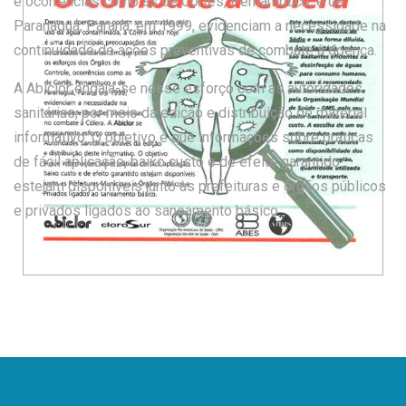
e ocorrências como as de Cortês, Pernambuco, e de
Paranaguá, Paraná, em 1999, evidenciam a necessidade na
continuidade de ações preventivas de combate à doença.
A Abiclor engaja-se nesse esforço com as autoridades
sanitárias, por meio da edição e distribuição de material
informativo. O objetivo é que informações sobre práticas
de fácil aplicação, baixo custo e de efeito garantido
estejam disponíveis junto às prefeituras e órgãos públicos
e privados ligados ao saneamento básico.