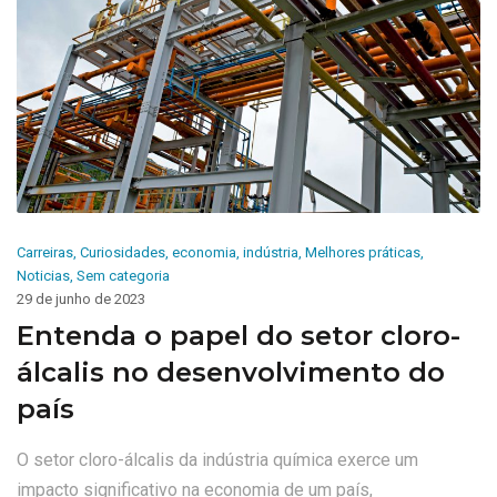
Carreiras
,
Curiosidades
,
economia
,
indústria
,
Melhores práticas
,
Noticias
,
Sem categoria
29 de junho de 2023
Entenda o papel do setor cloro-
álcalis no desenvolvimento do
país
O setor cloro-álcalis da indústria química exerce um
impacto significativo na economia de um país,