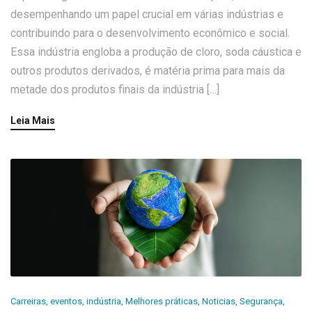
desempenhando um papel crucial em várias indústrias e
contribuindo para o desenvolvimento econômico e social.
Essa indústria engloba a produção de cloro, soda cáustica e
outros produtos derivados, é matéria prima para mais da
metade dos produtos finais da indústria […]
Leia Mais
Carreiras
,
eventos
,
indústria
,
Melhores práticas
,
Noticias
,
Segurança
,