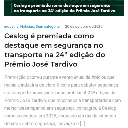
indústria
,
Noticias
,
Sem categoria
20 de outubro de 2025
Ceslog é premiada como
destaque em segurança no
transporte na 24ª edição do
Prêmio José Tardivo
Premiação ocorreu durante evento anual da Abiclor, que
reuniu a indústria de cloro-álcalis para debater segurança
no transporte, inovação e boas práticas A 24ª edição do
Prêmio José Tardivo, que reconhece a transportadora com
melhor desempenho em segurança, consagrou a Ceslog
como vencedora em 2025, coroando um dia de intensos
debates sobre segurança, inovação e […]