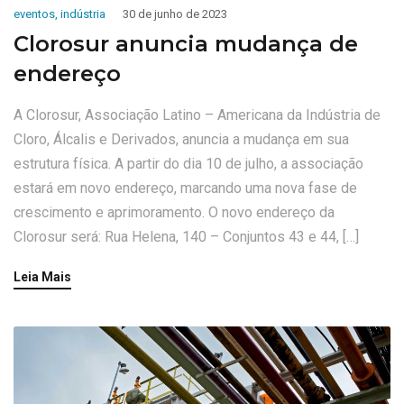
eventos
,
indústria
30 de junho de 2023
Clorosur anuncia mudança de
endereço
A Clorosur, Associação Latino – Americana da Indústria de
Cloro, Álcalis e Derivados, anuncia a mudança em sua
estrutura física. A partir do dia 10 de julho, a associação
estará em novo endereço, marcando uma nova fase de
crescimento e aprimoramento. O novo endereço da
Clorosur será: Rua Helena, 140 – Conjuntos 43 e 44, […]
Leia Mais