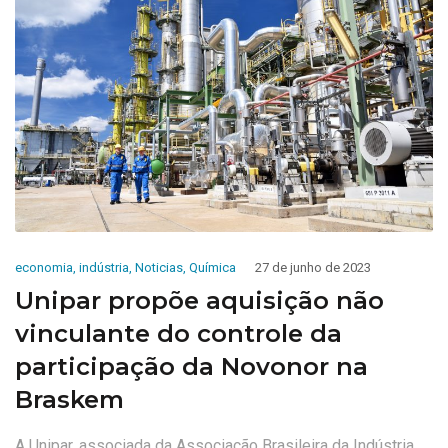
economia
,
indústria
,
Noticias
,
Química
27 de junho de 2023
Unipar propõe aquisição não
vinculante do controle da
participação da Novonor na
Braskem
A Unipar, associada da Associação Brasileira da Indústria