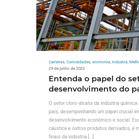
Carreiras
,
Curiosidades
,
economia
,
indústria
,
Melho
29 de junho de 2023
Entenda o papel do set
desenvolvimento do p
O setor cloro-álcalis da indústria químic
país, desempenhando um papel crucial em 
desenvolvimento econômico e social. Essa
cáustica e outros produtos derivados, é 
finais da indústria […]