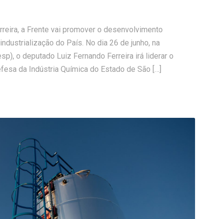
reira, a Frente vai promover o desenvolvimento
eindustrialização do País. No dia 26 de junho, na
p), o deputado Luiz Fernando Ferreira irá liderar o
esa da Indústria Química do Estado de São […]