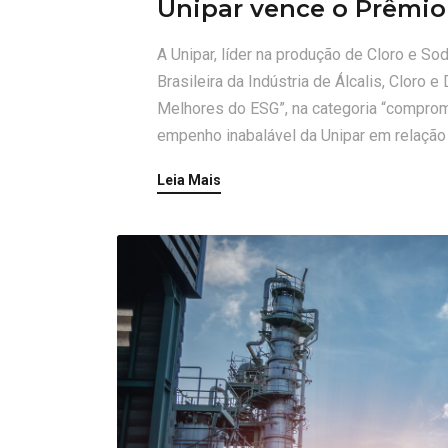
Unipar vence o Prêmi
A Unipar, líder na produção de Cloro e S
Brasileira da Indústria de Álcalis, Cloro 
Melhores do ESG”, na categoria “compro
empenho inabalável da Unipar em relação 
Leia Mais