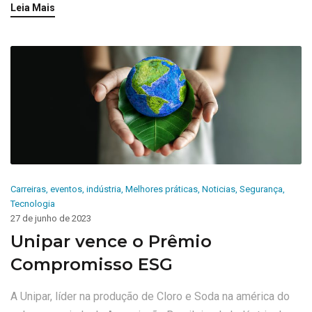
Leia Mais
Carreiras
,
eventos
,
indústria
,
Melhores práticas
,
Noticias
,
Segurança
,
Tecnologia
27 de junho de 2023
Unipar vence o Prêmio
Compromisso ESG
A Unipar, líder na produção de Cloro e Soda na américa do