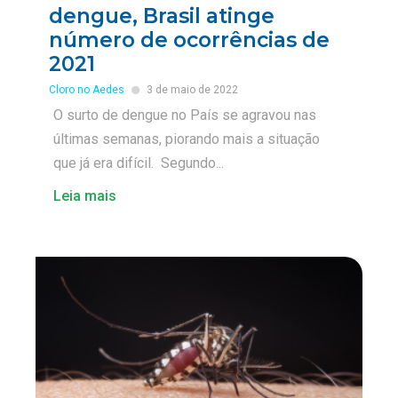
dengue, Brasil atinge
número de ocorrências de
2021
Cloro no Aedes
3 de maio de 2022
O surto de dengue no País se agravou nas
últimas semanas, piorando mais a situação
que já era difícil. Segundo...
Leia mais