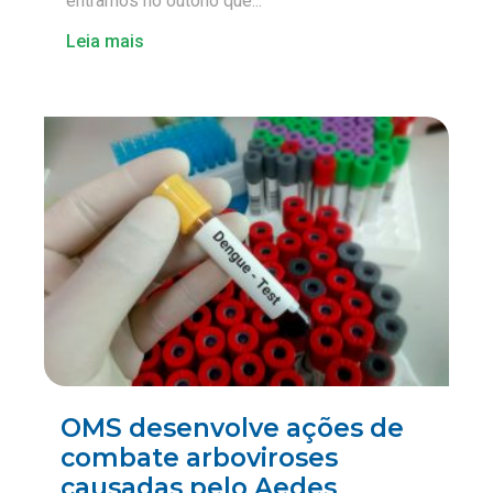
entramos no outono que...
Leia mais
OMS desenvolve ações de
combate arboviroses
causadas pelo Aedes