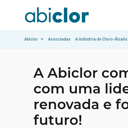
Abiclor
Associadas
A Indústria de Cloro-Álcalis
A Abiclor co
com uma lid
renovada e f
futuro!