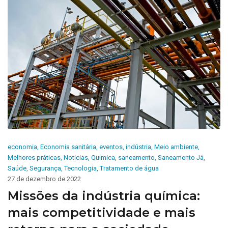
economia
,
Economia sanitária
,
eventos
,
indústria
,
Meio ambiente
,
Melhores práticas
,
Noticias
,
Química
,
saneamento
,
Saneamento Já
,
Saúde
,
Segurança
,
Tecnologia
,
Tratamento de água
27 de dezembro de 2022
Missões da indústria química:
mais competitividade e mais