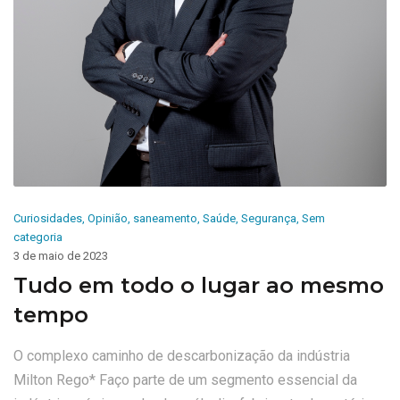
Curiosidades
,
Opinião
,
saneamento
,
Saúde
,
Segurança
,
Sem
categoria
3 de maio de 2023
Tudo em todo o lugar ao mesmo
tempo
O complexo caminho de descarbonização da indústria
Milton Rego* Faço parte de um segmento essencial da