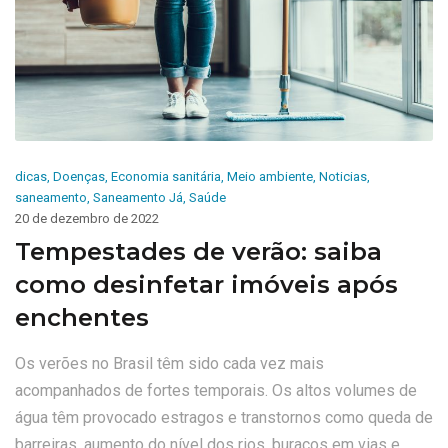
dicas
,
Doenças
,
Economia sanitária
,
Meio ambiente
,
Noticias
,
saneamento
,
Saneamento Já
,
Saúde
20 de dezembro de 2022
Tempestades de verão: saiba
como desinfetar imóveis após
enchentes
Os verões no Brasil têm sido cada vez mais
acompanhados de fortes temporais. Os altos volumes de
água têm provocado estragos e transtornos como queda de
barreiras, aumento do nível dos rios, buracos em vias e