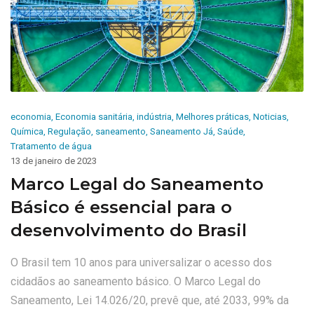
economia
,
Economia sanitária
,
indústria
,
Melhores práticas
,
Noticias
,
Química
,
Regulação
,
saneamento
,
Saneamento Já
,
Saúde
,
Tratamento de água
13 de janeiro de 2023
Marco Legal do Saneamento
Básico é essencial para o
desenvolvimento do Brasil
O Brasil tem 10 anos para universalizar o acesso dos
cidadãos ao saneamento básico. O Marco Legal do
Saneamento, Lei 14.026/20, prevê que, até 2033, 99% da