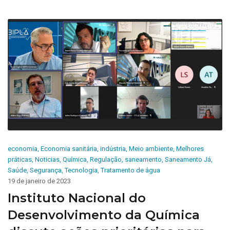
economia
,
Economia sanitária
,
indústria
,
Meio ambiente
,
Melhores
práticas
,
Noticias
,
Química
,
Regulação
,
saneamento
,
Saneamento Já
,
Saúde
,
Segurança
,
Tecnologia
,
Tratamento de água
19 de janeiro de 2023
Instituto Nacional do
Desenvolvimento da Química