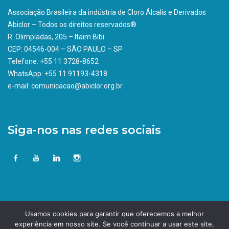
Associação Brasileira da indústria de Cloro Álcalis e Derivados
Abiclor – Todos os direitos reservados®
R. Olimpíadas, 205 – Itaim Bibi
CEP: 04546-004 – SÃO PAULO – SP
Telefone: +55 11 3728-8652
WhatsApp: +55 11 91193-4318
e-mail: comunicacao@abiclor.org.br
Siga-nos nas redes sociais
Usamos cookies para garantir que oferecemos a melhor
experiência em nosso site. Se você continuar a usar este site,