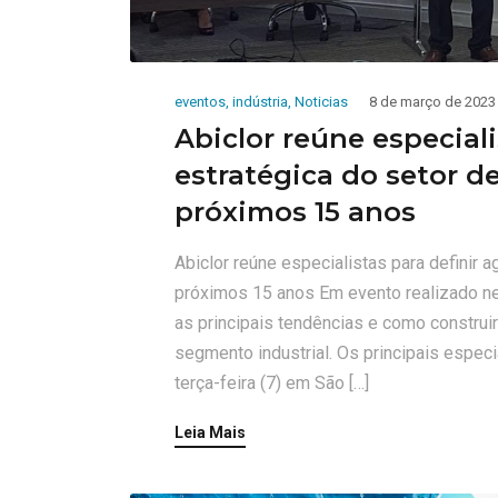
eventos
,
indústria
,
Noticias
8 de março de 2023
Abiclor reúne especial
estratégica do setor de
próximos 15 anos
Abiclor reúne especialistas para definir a
próximos 15 anos Em evento realizado nes
as principais tendências e como construi
segmento industrial. Os principais especi
terça-feira (7) em São […]
Leia Mais