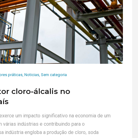
res práticas
,
Noticias
,
Sem categoria
or cloro-álcalis no
aís
a exerce um impacto significativo na economia de um
várias indústrias e contribuindo para o
 indústria engloba a produção de cloro, soda