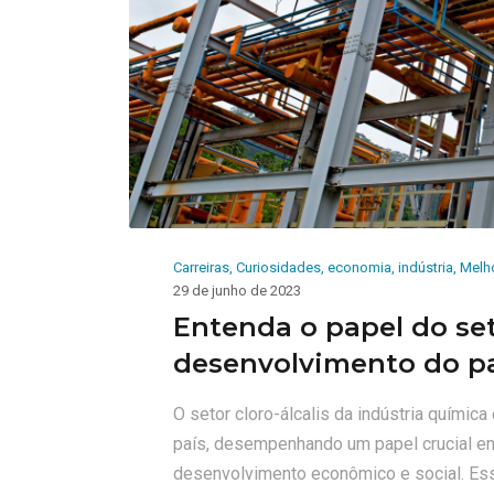
Carreiras
,
Curiosidades
,
economia
,
indústria
,
Melho
29 de junho de 2023
Entenda o papel do set
desenvolvimento do p
O setor cloro-álcalis da indústria químic
país, desempenhando um papel crucial em 
desenvolvimento econômico e social. Essa