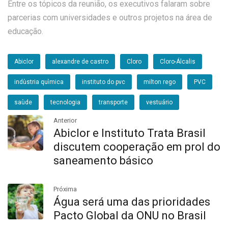
Entre os tópicos da reunião, os executivos falaram sobre
parcerias com universidades e outros projetos na área de
educação.
Abiclor
alexandre de castro
Cloro
Cloro-Álcalis
indùstria quìmica
instituto do pvc
milton rego
PVC
saùde
tecnologia
transporte
vestuário
Anterior
Abiclor e Instituto Trata Brasil
discutem cooperação em prol do
saneamento básico
Próxima
Água será uma das prioridades
Pacto Global da ONU no Brasil