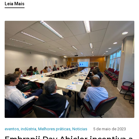
Leia Mais
eventos
,
indústria
,
Melhores práticas
,
Noticias
5 de maio de 2023