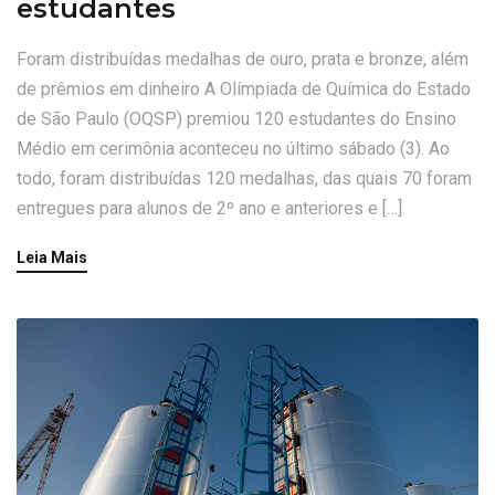
estudantes
Foram distribuídas medalhas de ouro, prata e bronze, além
de prêmios em dinheiro A Olímpiada de Química do Estado
de São Paulo (OQSP) premiou 120 estudantes do Ensino
Médio em cerimônia aconteceu no último sábado (3). Ao
todo, foram distribuídas 120 medalhas, das quais 70 foram
entregues para alunos de 2º ano e anteriores e […]
Leia Mais