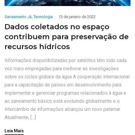
Saneamento Já
,
Tecnologia
13 de janeiro de 2022
Dados coletados no espaço
contribuem para preservação de
recursos hídricos
Informações disponibilizadas por satélites têm sido cada
vez mais empregadas para melhorar as investigações
sobre os ciclos globais da água A cooperação internacional
para a capacitação de países em desenvolvimento para
implementar e gerenciar programas relacionados à água e
ao saneamento básico está evoluindo globalmente e o
intercâmbio de informações alcançou um novo patamar.
Atualmente, […]
Leia Mais