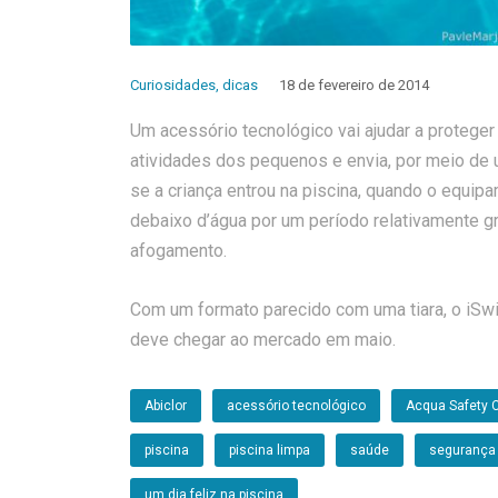
Curiosidades
,
dicas
18 de fevereiro de 2014
Um acessório tecnológico vai ajudar a protege
atividades dos pequenos e envia, por meio de um
se a criança entrou na piscina, quando o equi
debaixo d’água por um período relativamente gr
afogamento.
Com um formato parecido com uma tiara, o iSw
deve chegar ao mercado em maio.
Abiclor
acessório tecnológico
Acqua Safety 
piscina
piscina limpa
saúde
segurança
um dia feliz na piscina