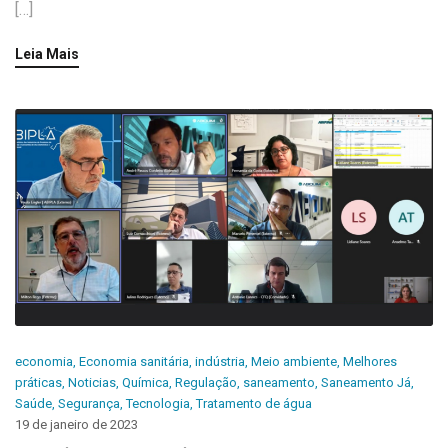
[…]
Leia Mais
economia
,
Economia sanitária
,
indústria
,
Meio ambiente
,
Melhores
práticas
,
Noticias
,
Química
,
Regulação
,
saneamento
,
Saneamento Já
,
Saúde
,
Segurança
,
Tecnologia
,
Tratamento de água
19 de janeiro de 2023