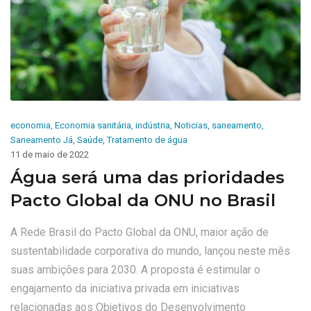
economia
,
Economia sanitária
,
indústria
,
Noticias
,
saneamento
,
Saneamento Já
,
Saúde
,
Tratamento de água
11 de maio de 2022
Água será uma das prioridades
Pacto Global da ONU no Brasil
A Rede Brasil do Pacto Global da ONU, maior ação de
sustentabilidade corporativa do mundo, lançou neste mês
suas ambições para 2030. A proposta é estimular o
engajamento da iniciativa privada em iniciativas
relacionadas aos Objetivos do Desenvolvimento