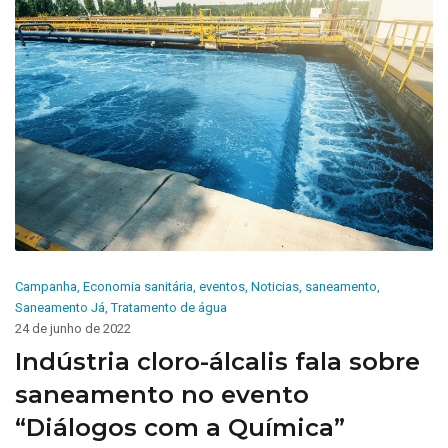
Campanha
,
Economia sanitária
,
eventos
,
Noticias
,
saneamento
,
Saneamento Já
,
Tratamento de água
24 de junho de 2022
Indústria cloro-álcalis fala sobre
saneamento no evento
“Diálogos com a Química”