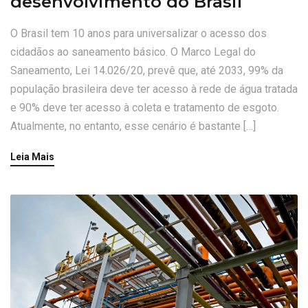
desenvolvimento do Brasil
O Brasil tem 10 anos para universalizar o acesso dos
cidadãos ao saneamento básico. O Marco Legal do
Saneamento, Lei 14.026/20, prevê que, até 2033, 99% da
população brasileira deve ter acesso à rede de água tratada
e 90% deve ter acesso à coleta e tratamento de esgoto.
Atualmente, no entanto, esse cenário é bastante […]
Leia Mais