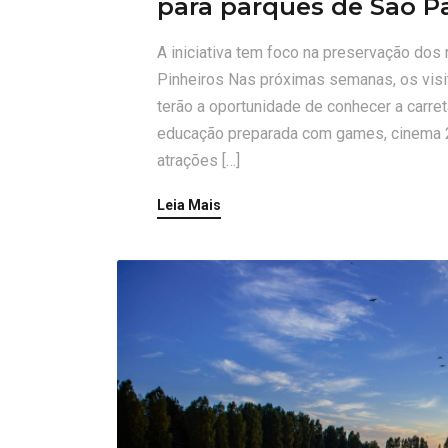
para parques de São P
A iniciativa tem foco na preservação dos 
Pinheiros Nas próximas semanas, os visi
terão a oportunidade de conhecer a carr
educação preparada com games, cinema 27
atrações […]
Leia Mais