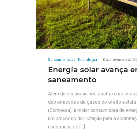
Saneamento Já
,
Tecnologia
3 de fevereiro de 2
Energia solar avança 
saneamento
Além da economia nos gastos com energia 
das emissões de gases do efeito estuf
(Compesa), a maior consumidora de energi
um processo de licitação para a contrata
construção de […]