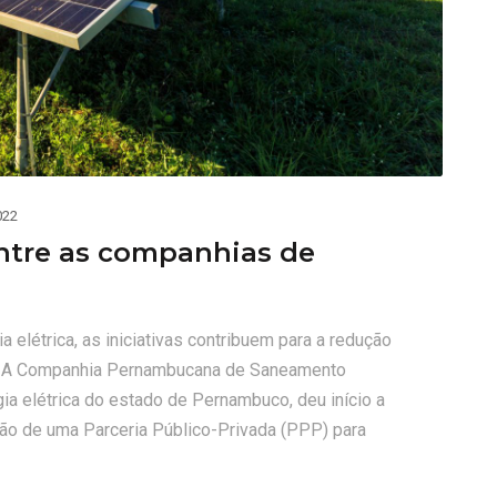
022
entre as companhias de
elétrica, as iniciativas contribuem para a redução
a A Companhia Pernambucana de Saneamento
a elétrica do estado de Pernambuco, deu início a
ção de uma Parceria Público-Privada (PPP) para