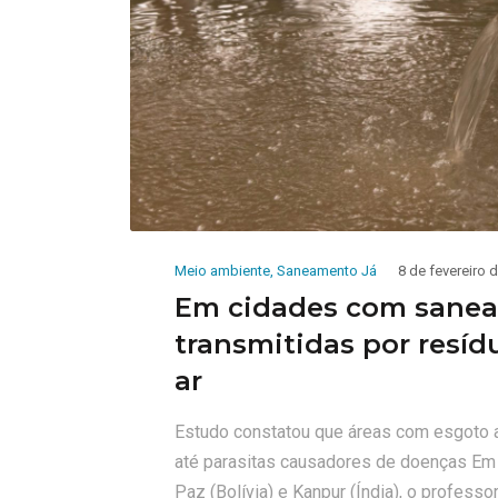
Meio ambiente
,
Saneamento Já
8 de fevereiro 
Em cidades com sanea
transmitidas por resí
ar
Estudo constatou que áreas com esgoto a
até parasitas causadores de doenças Em
Paz (Bolívia) e Kanpur (Índia), o profess