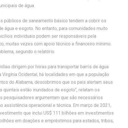
nicipais de água.
os públicos de saneamento básico tendem a cobrir os
de água e esgoto. No entanto, para comunidades muito
ílios individuais podem ser responsáveis ​​pela
co, muitas vezes com apoio técnico e financeiro mínimo.
blema, segundo o relatório.
lias dirigem por horas para transportar barris de água
 Virgínia Ocidental, há localidades em que a população
ntos do Alabama, descobrimos que os pais alertam seus
us quintais estão inundados de esgoto”, relatam os
 os pesquisadores argumentam que são necessários
 assistência operacional e técnica. Em março de 2021,
vestimento que inclui US$ 111 bilhões em investimentos
56 bilhões em doações e empréstimos para estados, tribos,