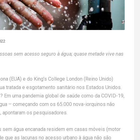
022
ssoas sem acesso seguro à água; quase metade vive nas
ona (EUA) e do King’s College London (Reino Unido)
a tratada e esgotamento sanitário nos Estados Unidos.
os? Em uma pandemia global de saúde como da COVID-19,
 água – começando com os 65.000 nova-iorquinos não
”, apontaram os pesquisadores.
ias sem água encanada residem em casas móveis (motor
e que as lacunas no acesso urbano à água não são