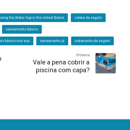
osing the Water Gap in the United States
coleta de esgoto
saneamento básico
to básico nos eua
saneamento já
tratamento de esgoto
Próxima
o
Vale a pena cobrir a
piscina com capa?