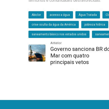
territórios e comunidades desfavorecidas.
Abiclor
acesso a água
Água Tratada
Cl
crise oculta da água da América
pobreza hídrica
saneamento básico nos estados unidos
saneamen
Anterior
Governo sanciona BR d
Mar com quatro
principais vetos