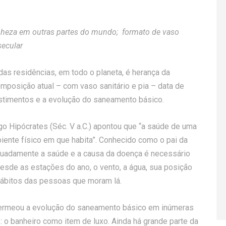
nheza em outras partes do mundo; formato de vaso
secular
as residências, em todo o planeta, é herança da
mposição atual – com vaso sanitário e pia – data de
estimentos e a evolução do saneamento básico.
ego Hipócrates (Séc. V a.C.) apontou que “a saúde de uma
iente físico em que habita”. Conhecido como o pai da
equadamente a saúde e a causa da doença é necessário
sde as estações do ano, o vento, a água, sua posição
hábitos das pessoas que moram lá.
permeou a evolução do saneamento básico em inúmeras
: o banheiro como item de luxo. Ainda há grande parte da