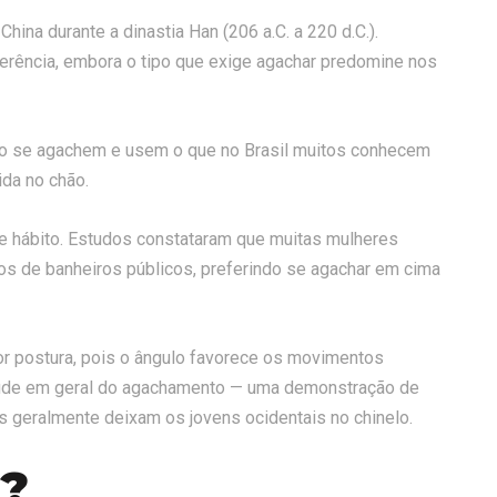
ina durante a dinastia Han (206 a.C. a 220 d.C.).
ferência, embora o tipo que exige agachar predomine nos
do se agachem e usem o que no Brasil muitos conhecem
ida no chão.
e hábito. Estudos constataram que muitas mulheres
tos de banheiros públicos, preferindo se agachar em cima
 postura, pois o ângulo favorece os movimentos
 saúde em geral do agachamento — uma demonstração de
s geralmente deixam os jovens ocidentais no chinelo.
l?