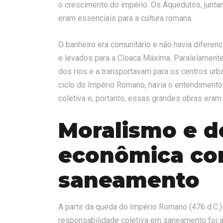
o crescimento do império. Os Aquedutos, junta
eram essenciais para a cultura romana.
O banheiro era comunitário e não havia diferen
e levados para a Cloaca Máxima. Paralelament
dos rios e a transportavam para os centros ur
ciclo do Império Romano, havia o entendiment
coletiva e, portanto, essas grandes obras eram
Moralismo e d
econômica con
saneamento
A partir da queda do Império Romano (476 d.C.
responsabilidade coletiva em saneamento foi a