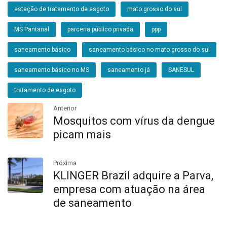
estação de tratamento de esgoto
mato grosso do sul
MS Pantanal
parceria público privada
ppp
saneamento básico
saneamento básico no mato grosso do sul
saneamento básico no MS
saneamento já
SANESUL
tratamento de esgoto
Anterior
Mosquitos com vírus da dengue
picam mais
Próxima
KLINGER Brazil adquire a Parva,
empresa com atuação na área
de saneamento