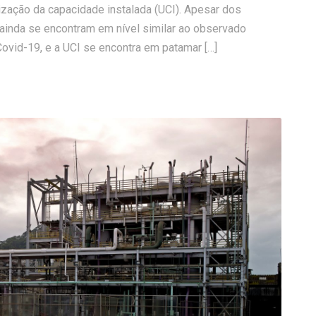
lização da capacidade instalada (UCI). Apesar dos
ainda se encontram em nível similar ao observado
Covid-19, e a UCI se encontra em patamar […]