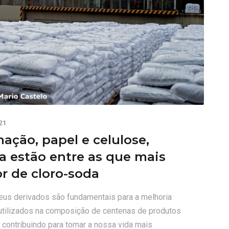
21
mação, papel e celulose,
a estão entre as que mais
r de cloro-soda
seus derivados são fundamentais para a melhoria
utilizados na composição de centenas de produtos
contribuindo para tornar a nossa vida mais