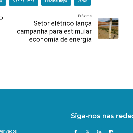
na
piscina limpa
PiscinaLimpa
verão
Próxima
P
Setor elétrico lança
campanha para estimular
economia de energia
Siga-nos nas redes
 Derivados