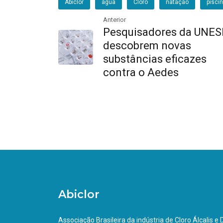
Abiclor
água
Cloro
natação
pisci
Anterior
Pesquisadores da UNES
descobrem novas
substâncias eficazes
contra o Aedes
Abiclor
Associação Brasileira da indústria de Cloro Álcalis e