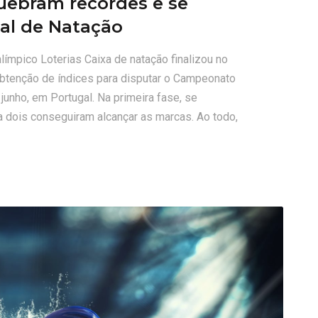
quebram recordes e se
ial de Natação
límpico Loterias Caixa de natação finalizou no
obtenção de índices para disputar o Campeonato
unho, em Portugal. Na primeira fase, se
a dois conseguiram alcançar as marcas. Ao todo,