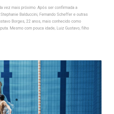
da vez mais próximo. Após ser confirmada a
 Stephanie Balduccini, Fernando Scheffer e outras
ustavo Borges, 22 anos, mais conhecido como
sputa. Mesmo com pouca idade, Luiz Gustavo, filho