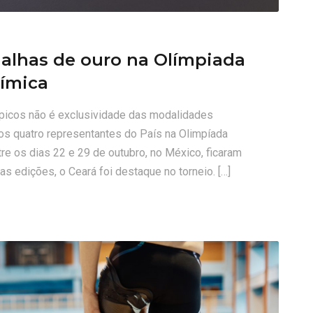
dalhas de ouro na Olímpiada
ímica
picos não é exclusividade das modalidades
, os quatro representantes do País na Olimpíada
re os dias 22 e 29 de outubro, no México, ficaram
as edições, o Ceará foi destaque no torneio. […]