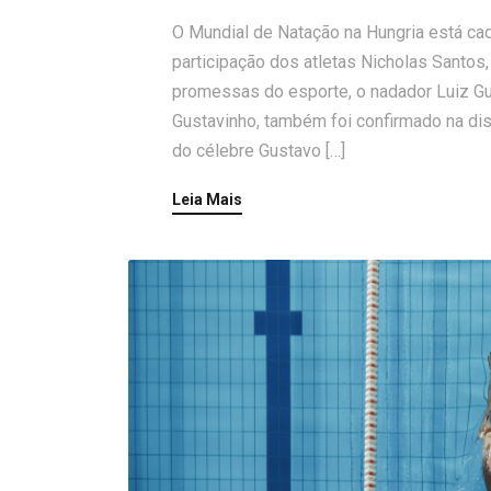
O Mundial de Natação na Hungria está ca
participação dos atletas Nicholas Santos,
promessas do esporte, o nadador Luiz G
Gustavinho, também foi confirmado na di
do célebre Gustavo […]
Leia Mais