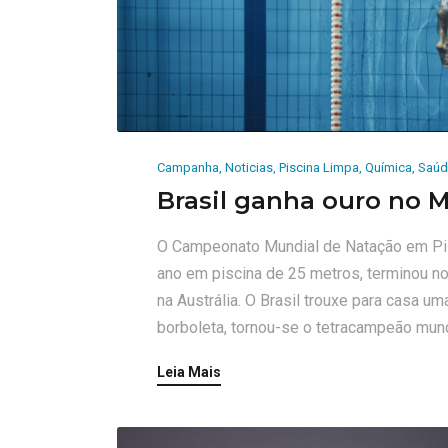
Campanha
,
Noticias
,
Piscina Limpa
,
Química
,
Saúd
Brasil ganha ouro no M
O Campeonato Mundial de Natação em Pis
ano em piscina de 25 metros, terminou n
na Austrália. O Brasil trouxe para casa 
borboleta, tornou-se o tetracampeão mundi
Leia Mais