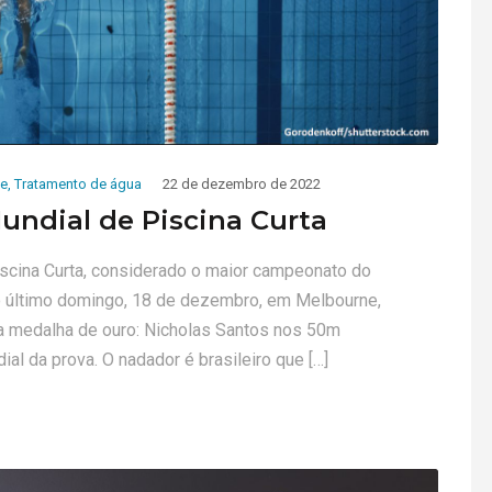
e
,
Tratamento de água
22 de dezembro de 2022
undial de Piscina Curta
cina Curta, considerado o maior campeonato do
o último domingo, 18 de dezembro, em Melbourne,
uma medalha de ouro: Nicholas Santos nos 50m
al da prova. O nadador é brasileiro que […]