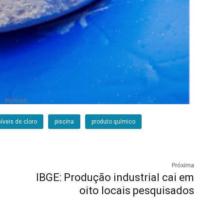
níveis de cloro
piscina
produto químico
Próxima
IBGE: Produção industrial cai em
oito locais pesquisados