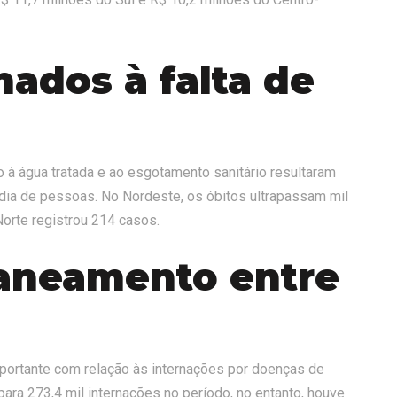
nados à falta de
 à água tratada e ao esgotamento sanitário resultaram
dia de pessoas. No Nordeste, os óbitos ultrapassam mil
Norte registrou 214 casos.
saneamento entre
portante com relação às internações por doenças de
para 273,4 mil internações no período, no entanto, houve