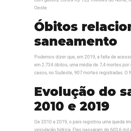
Oeste.
Óbitos relacio
saneamento
Podemos dizer que, em 2019, a falta de acesso
em 2.734 óbitos, uma média de 7,4 mortes por 
casos, no Sudeste, 907 mortes registradas. O 
Evolução do 
2010 e 2019
De 2010 a 2019, o país registrou uma queda im
veiculação hídrica. Elas passaram de 603,6 mil 