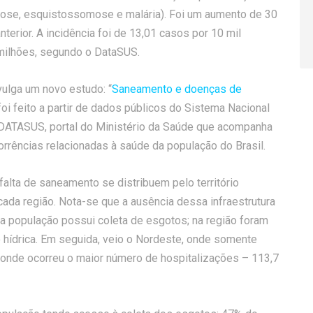
pirose, esquistossomose e malária). Foi um aumento de 30
erior. A incidência foi de 13,01 casos por 10 mil
 milhões, segundo o DataSUS.
ivulga um novo estudo: “
Saneamento e doenças de
foi feito a partir de dados públicos do Sistema Nacional
DATASUS, portal do Ministério da Saúde que acompanha
orrências relacionadas à saúde da população do Brasil.
alta de saneamento se distribuem pelo território
 cada região. Nota-se que a ausência dessa infraestrutura
a população possui coleta de esgotos; na região foram
o hídrica. Em seguida, veio o Nordeste, onde somente
 onde ocorreu o maior número de hospitalizações – 113,7