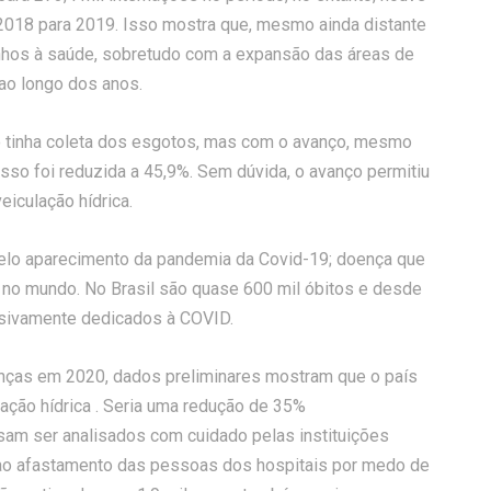
2018 para 2019. Isso mostra que, mesmo ainda distante
nhos à saúde, sobretudo com a expansão das áreas de
 ao longo dos anos.
 tinha coleta dos esgotos, mas com o avanço, mesmo
so foi reduzida a 45,9%. Sem dúvida, o avanço permitiu
iculação hídrica.
pelo aparecimento da pandemia da Covid-19; doença que
s no mundo. No Brasil são quase 600 mil óbitos e desde
usivamente dedicados à COVID.
nças em 2020, dados preliminares mostram que o país
ação hídrica . Seria uma redução de 35%
am ser analisados com cuidado pelas instituições
 ao afastamento das pessoas dos hospitais por medo de