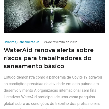
Carreiras
,
Saneamento Já
24 de fevereiro de 2022
WaterAid renova alerta sobre
riscos para trabalhadores do
saneamento básico
Estudo demonstra como a pandemia de Covid-19 agravou
as condições precárias da atividade em seis países em
desenvolvimento A organização internacional sem fins
lucrativos WaterAid participou de uma vasta pesquisa
global sobre as condições de trabalho dos profissionais