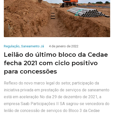
Regulação
,
Saneamento Já
4 de janeiro de 2022
Leilão do último bloco da Cedae
fecha 2021 com ciclo positivo
para concessões
Reflexo do novo marco legal do setor, participação da
iniciativa privada em prestação de serviços de saneamento
está em aceleração No dia 29 de dezembro de 2021, a
empresa Saab Participações II SA sagrou-se vencedora do
leilão de concessão de serviços do Bloco 3 da Cedae