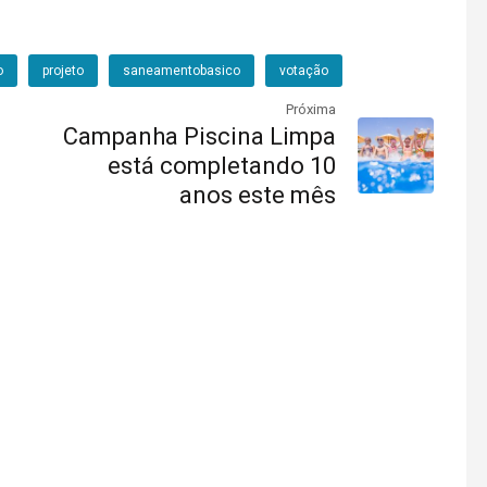
o
projeto
saneamentobasico
votação
Próxima
Campanha Piscina Limpa
está completando 10
anos este mês