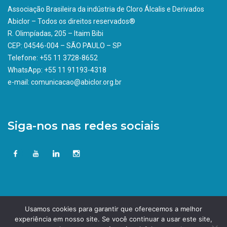
Associação Brasileira da indústria de Cloro Álcalis e Derivados
Abiclor – Todos os direitos reservados®
R. Olimpíadas, 205 – Itaim Bibi
CEP: 04546-004 – SÃO PAULO – SP
Telefone: +55 11 3728-8652
WhatsApp: +55 11 91193-4318
e-mail: comunicacao@abiclor.org.br
Siga-nos nas redes sociais
Usamos cookies para garantir que oferecemos a melhor
experiência em nosso site. Se você continuar a usar este site,