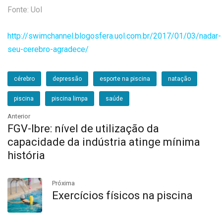
Fonte: Uol
http://swimchannel.blogosfera.uol.com.br/2017/01/03/nadar-
seu-cerebro-agradece/
cérebro
depressão
esporte na piscina
natação
piscina
piscina limpa
saúde
Anterior
FGV-Ibre: nível de utilização da
capacidade da indústria atinge mínima
história
Próxima
Exercícios físicos na piscina