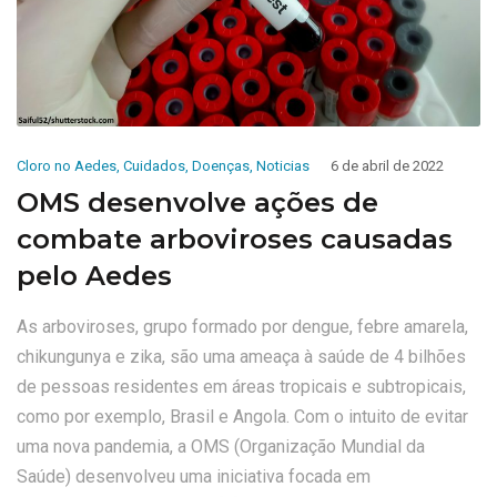
Cloro no Aedes
,
Cuidados
,
Doenças
,
Noticias
6 de abril de 2022
OMS desenvolve ações de
combate arboviroses causadas
pelo Aedes
As arboviroses, grupo formado por dengue, febre amarela,
chikungunya e zika, são uma ameaça à saúde de 4 bilhões
de pessoas residentes em áreas tropicais e subtropicais,
como por exemplo, Brasil e Angola. Com o intuito de evitar
uma nova pandemia, a OMS (Organização Mundial da
Saúde) desenvolveu uma iniciativa focada em