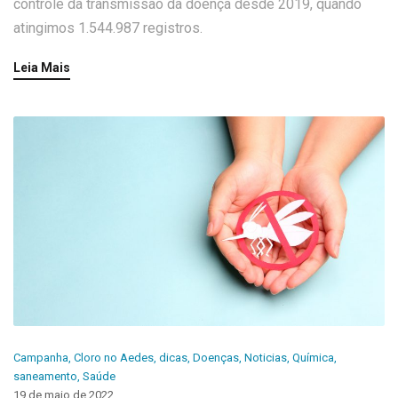
controle da transmissão da doença desde 2019, quando
atingimos 1.544.987 registros.
Leia Mais
Campanha
,
Cloro no Aedes
,
dicas
,
Doenças
,
Noticias
,
Química
,
saneamento
,
Saúde
19 de maio de 2022