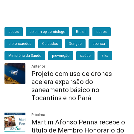
aedes
boletim epidemiólogo
Brasil
casos
cloronoaedes
Cuidados
Dengue
doença
Ministério da Saúde
prevenção
saúde
zika
Anterior
Projeto com uso de drones
acelera expansão do
saneamento básico no
Tocantins e no Pará
Próxima
Martim Afonso Penna recebe o
título de Membro Honorário do