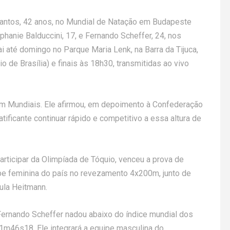
 Santos, 42 anos, no Mundial de Natação em Budapeste
hanie Balduccini, 17, e Fernando Scheffer, 24, nos
 até domingo no Parque Maria Lenk, na Barra da Tijuca,
o de Brasília) e finais às 18h30, transmitidas ao vivo
m Mundiais. Ele afirmou, em depoimento à Confederação
tificante continuar rápido e competitivo a essa altura de
articipar da Olimpíada de Tóquio, venceu a prova de
ipe feminina do país no revezamento 4x200m, junto de
ula Heitmann.
ernando Scheffer nadou abaixo do índice mundial dos
 1m46s18. Ele integrará a equipe masculina do