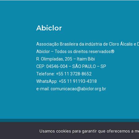
Abiclor
Associação Brasileira da indústria de Cloro Álcalis e
Abiclor – Todos os direitos reservados®
R. Olimpíadas, 205 – Itaim Bibi
CEP: 04546-004 – SÃO PAULO – SP
Telefone: +55 11 3728-8652
WhatsApp: +55 11 91193-4318
e-mail: comunicacao@abiclor.org.br
Usamos cookies para garantir que oferecemos a mel