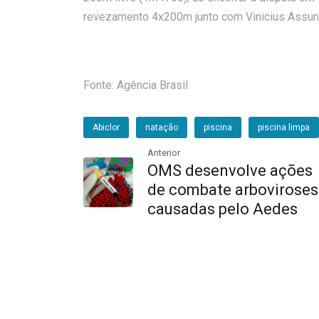
revezamento 4x200m junto com Vinicius Assunçã
Fonte: Agência Brasil
Abiclor
natação
piscina
piscina limpa
Anterior
OMS desenvolve ações
de combate arboviroses
causadas pelo Aedes