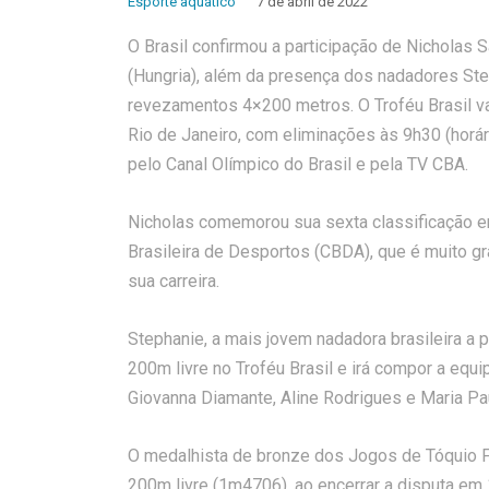
Esporte aquático
7 de abril de 2022
O Brasil confirmou a participação de Nicholas
(Hungria), além da presença dos nadadores Step
revezamentos 4×200 metros. O Troféu Brasil vai
Rio de Janeiro, com eliminações às 9h30 (horári
pelo Canal Olímpico do Brasil e pela TV CBA.
Nicholas comemorou sua sexta classificação e
Brasileira de Desportos (CBDA), que é muito gra
sua carreira.
Stephanie, a mais jovem nadadora brasileira a p
200m livre no Troféu Brasil e irá compor a equ
Giovanna Diamante, Aline Rodrigues e Maria Pa
O medalhista de bronze dos Jogos de Tóquio F
200m livre (1m4706), ao encerrar a disputa em