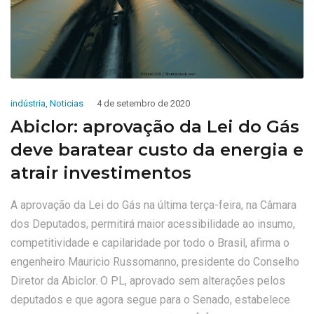
indústria
,
Noticias
4 de setembro de 2020
Abiclor: aprovação da Lei do Gás
deve baratear custo da energia e
atrair investimentos
A aprovação da Lei do Gás na última terça-feira, na Câmara
dos Deputados, permitirá maior acessibilidade ao insumo,
competitividade e capilaridade por todo o Brasil, afirma o
engenheiro Mauricio Russomanno, presidente do Conselho
Diretor da Abiclor. O PL, aprovado sem alterações pelos
deputados e que agora segue para o Senado, estabelece