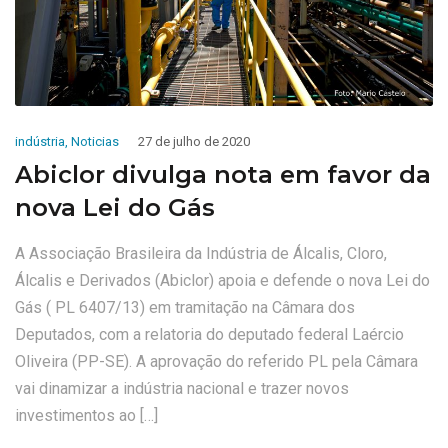
indústria
,
Noticias
27 de julho de 2020
Abiclor divulga nota em favor da
nova Lei do Gás
A Associação Brasileira da Indústria de Álcalis, Cloro,
Álcalis e Derivados (Abiclor) apoia e defende o nova Lei do
Gás ( PL 6407/13) em tramitação na Câmara dos
Deputados, com a relatoria do deputado federal Laércio
Oliveira (PP-SE). A aprovação do referido PL pela Câmara
vai dinamizar a indústria nacional e trazer novos
investimentos ao […]