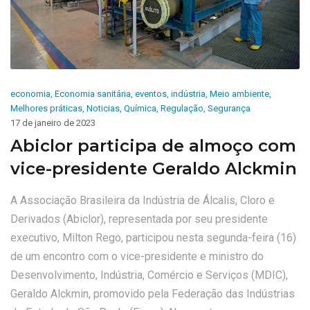
economia
,
Economia sanitária
,
eventos
,
indústria
,
Meio ambiente
,
Melhores práticas
,
Noticias
,
Química
,
Regulação
,
Segurança
17 de janeiro de 2023
Abiclor participa de almoço com
vice-presidente Geraldo Alckmin
A Associação Brasileira da Indústria de Álcalis, Cloro e
Derivados (Abiclor), representada por seu presidente
executivo, Milton Rego, participou nesta segunda-feira (16)
de um encontro com o vice-presidente e ministro do
Desenvolvimento, Indústria, Comércio e Serviços (MDIC),
Geraldo Alckmin, promovido pela Federação das Indústrias