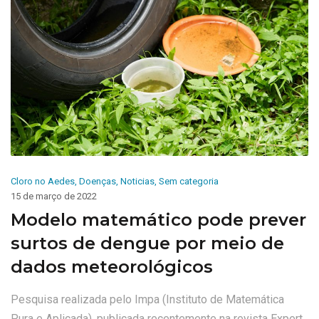
Cloro no Aedes
,
Doenças
,
Noticias
,
Sem categoria
15 de março de 2022
Modelo matemático pode prever
surtos de dengue por meio de
dados meteorológicos
Pesquisa realizada pelo Impa (Instituto de Matemática
Pura e Aplicada), publicada recentemente na revista Expert