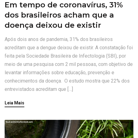
Em tempo de coronavírus, 31%
dos brasileiros acham que a
doença deixou de existir
Após dois anos de pandemia, 31% dos brasileiros
acreditam que a dengue deixou de existir. A constatação foi
feita pela Sociedade Brasileira de Infectologia (SBI), por
meio de uma pesquisa com 2 mil pessoas, com objetivo de
levantar informações sobre educação, prevenção e
conhecimentos da doença. O estudo mostra que 22% dos
entrevistados acreditam que […]
Leia Mais