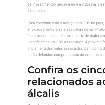
os investimentos nessa área e a indústria já e
à demanda.
Para contribuir com o avanço dos ODS no país,
atividades, entre elas a assinatura de um Pro
“Inicialmente construímos a matriz de materia
identificamos os ODS associados. A próxima fas
implementadas pelas associadas, bem como do
serão definidos compromissos do setor para a
Confira os cin
relacionados ao
álcalis