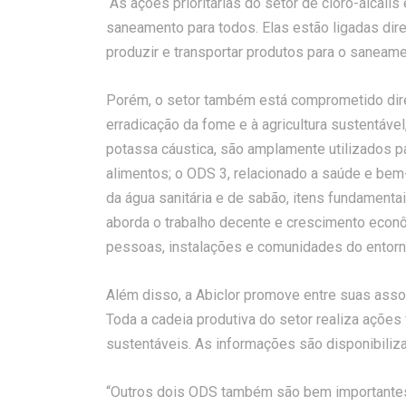
“As ações prioritárias do setor de cloro-álcali
saneamento para todos. Elas estão ligadas dir
produzir e transportar produtos para o saneame
Porém, o setor também está comprometido dire
erradicação da fome e à agricultura sustentável
potassa cáustica, são amplamente utilizados pa
alimentos; o ODS 3, relacionado a saúde e bem-
da água sanitária e de sabão, itens fundament
aborda o trabalho decente e crescimento eco
pessoas, instalações e comunidades do entorn
Além disso, a Abiclor promove entre suas ass
Toda a cadeia produtiva do setor realiza açõ
sustentáveis. As informações são disponibiliza
“Outros dois ODS também são bem importantes