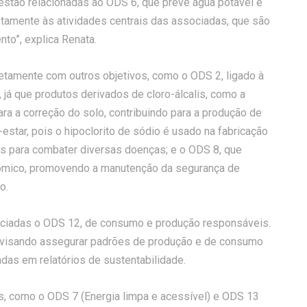
s estão relacionadas ao ODS 6, que prevê água potável e
etamente às atividades centrais das associadas, que são
nto”, explica Renata.
tamente com outros objetivos, como o ODS 2, ligado à
, já que produtos derivados de cloro-álcalis, como a
ra a correção do solo, contribuindo para a produção de
estar, pois o hipoclorito de sódio é usado na fabricação
ais para combater diversas doenças; e o ODS 8, que
nômico, promovendo a manutenção da segurança de
o.
ociadas o ODS 12, de consumo e produção responsáveis.
es visando assegurar padrões de produção e de consumo
das em relatórios de sustentabilidade.
, como o ODS 7 (Energia limpa e acessível) e ODS 13