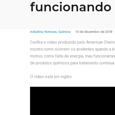
funcionando
indústria
,
Noticias
,
Química
13 de dezembro de 2018
Confira o vídeo produzido pelo American Chemi
mostra como ocorrem os acidentes quando a bo
motivo, como falta de energia, mau funcioname
de produtos químicos para tratamento continua
O vídeo está em inglês.