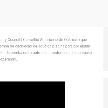
stry Council ( Conselho Americano de Química ) que
mba de circulação de água da piscina para por algum
nto da bomba entre outros, e o sistema de alimentação
 operando.