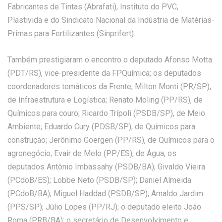
Fabricantes de Tintas (Abrafati), Instituto do PVC,
Plastivida e do Sindicato Nacional da Indústria de Matérias-
Primas para Fertilizantes (Sinprifert).
Também prestigiaram o encontro o deputado Afonso Motta
(PDT/RS), vice-presidente da FPQuímica; os deputados
coordenadores temáticos da Frente, Milton Monti (PR/SP),
de Infraestrutura e Logística; Renato Moling (PP/RS), de
Químicos para couro; Ricardo Trípoli (PSDB/SP), de Meio
Ambiente; Eduardo Cury (PDSB/SP), de Químicos para
construção; Jerônimo Goergen (PP/RS), de Químicos para o
agronegócio; Evair de Melo (PP/ES), de Água; os
deputados Antônio Imbassahy (PSDB/BA); Givaldo Vieira
(PCdoB/ES); Lobbe Neto (PSDB/SP); Daniel Almeida
(PCdoB/BA); Miguel Haddad (PSDB/SP); Arnaldo Jardim
(PPS/SP); Júlio Lopes (PP/RJ); o deputado eleito João
Roma (PRB/BA); o secretário de Desenvolvimento e