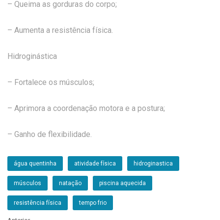
– Queima as gorduras do corpo;
– Aumenta a resistência física.
Hidroginástica
– Fortalece os músculos;
– Aprimora a coordenação motora e a postura;
– Ganho de flexibilidade.
água quentinha
atividade física
hidroginastica
músculos
natação
piscina aquecida
resistência física
tempo frio