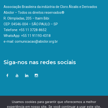
Associação Brasileira da indústria de Cloro Álcalis e Derivados
Abiclor – Todos os direitos reservados®
R. Olimpíadas, 205 – Itaim Bibi
CEP: 04546-004 – SÃO PAULO – SP
Telefone: +55 11 3728-8652
WhatsApp: +55 11 91193-4318
e-mail: comunicacao@abiclor.org.br
Siga-nos nas redes sociais
Usamos cookies para garantir que oferecemos a melhor
experiência em nosso site. Se você continuar a usar este site,