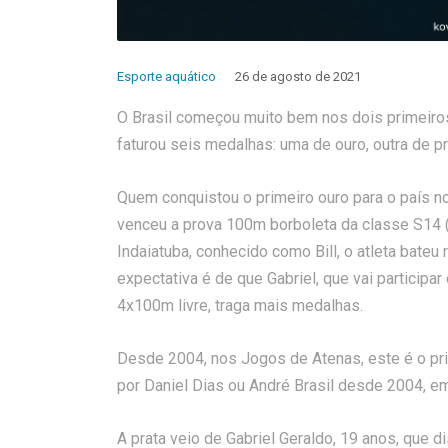
Esporte aquático
26 de agosto de 2021
O Brasil começou muito bem nos dois primeiros
faturou seis medalhas: uma de ouro, outra de pr
Quem conquistou o primeiro ouro para o país no
venceu a prova 100m borboleta da classe S14 (pa
Indaiatuba, conhecido como Bill, o atleta bateu
expectativa é de que Gabriel, que vai participa
4x100m livre, traga mais medalhas.
Desde 2004, nos Jogos de Atenas, este é o prim
por Daniel Dias ou André Brasil desde 2004, e
A prata veio de Gabriel Geraldo, 19 anos, que 