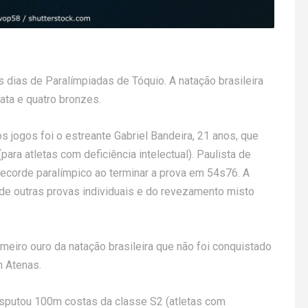
 dias de Paralímpiadas de Tóquio. A natação brasileira
ata e quatro bronzes.
s jogos foi o estreante Gabriel Bandeira, 21 anos, que
ra atletas com deficiência intelectual). Paulista de
 recorde paralímpico ao terminar a prova em 54s76. A
r de outras provas individuais e do revezamento misto
eiro ouro da natação brasileira que não foi conquistado
m Atenas.
disputou 100m costas da classe S2 (atletas com