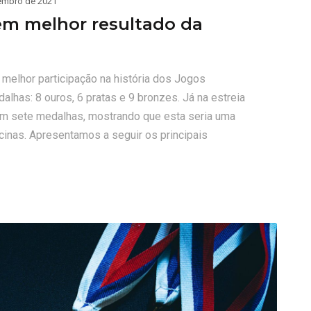
embro de 2021
em melhor resultado da
 melhor participação na história dos Jogos
lhas: 8 ouros, 6 pratas e 9 bronzes. Já na estreia
ram sete medalhas, mostrando que esta seria uma
iscinas. Apresentamos a seguir os principais