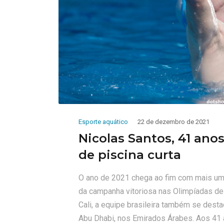
Esporte aquático
22 de dezembro de 2021
Nicolas Santos, 41 ano
de piscina curta
O ano de 2021 chega ao fim com mais uma 
da campanha vitoriosa nas Olimpíadas de
Cali, a equipe brasileira também se dest
Abu Dhabi, nos Emirados Árabes. Aos 41 an