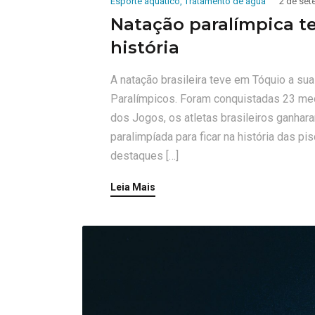
Esporte aquático
,
Tratamento de água
2 de set
Natação paralímpica t
história
A natação brasileira teve em Tóquio a sua
Paralímpicos. Foram conquistadas 23 meda
dos Jogos, os atletas brasileiros ganha
paralimpíada para ficar na história das p
destaques […]
Leia Mais