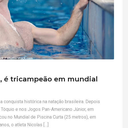
s, é tricampeão em mundial
conquista histórica na natação brasileira. Depois
 Tóquio e nos Jogos Pan-Americano Júnior, em
acou no Mundial de Piscina Curta (25 metros), em
os, o atleta Nicolas […]