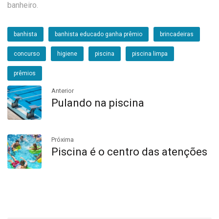
banheiro.
banhista
banhista educado ganha prêmio
brincadeiras
concurso
higiene
piscina
piscina limpa
prêmios
Anterior
Pulando na piscina
Próxima
Piscina é o centro das atenções