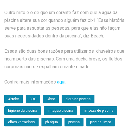
Outro mito é o de que um corante faz com que a água da
piscina altere sua cor quando alguém faz xixi. “Essa história
serve para assustar as pessoas, para que elas não façam
suas necessidades dentro da piscina”, diz Beach.
Essas são duas boas razões para utilizar os chuveiros que
ficam perto das piscinas. Com uma ducha breve, os fluídos
corporais não se espalham durante o nado.
Confira mais informações
aqui
.
Abiclor
CDC
Cloro
cloro na piscina
higiene da piscina
irritação piscina
limpeza de piscina
olhos vermelhos
ph água
piscina
piscina limpa