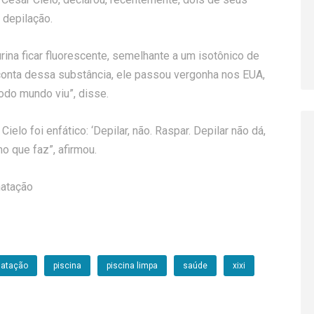
 depilação.
rina ficar fluorescente, semelhante a um isotônico de
 conta dessa substância, ele passou vergonha nos EUA,
todo mundo viu”, disse.
ielo foi enfático: ‘Depilar, não. Raspar. Depilar não dá,
o que faz”, afirmou.
natação
natação
piscina
piscina limpa
saúde
xixi