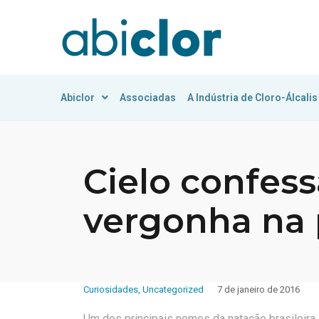
Abiclor
Associadas
A Indústria de Cloro-Álcalis
Cielo confess
vergonha na 
Curiosidades
,
Uncategorized
7 de janeiro de 2016
Um dos principais nomes da natação brasileira,