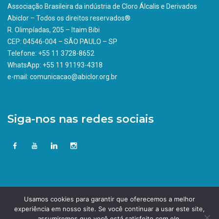
Associação Brasileira da indústria de Cloro Álcalis e Derivados
Abiclor – Todos os direitos reservados®
R. Olimpíadas, 205 – Itaim Bibi
CEP: 04546-004 – SÃO PAULO – SP
Telefone: +55 11 3728-8652
WhatsApp: +55 11 91193-4318
e-mail: comunicacao@abiclor.org.br
Siga-nos nas redes sociais
Usamos cookies para garantir que oferecemos a melhor
experiência em nosso site. Se você continuar a usar este site,
assumiremos que você está satisfeito com ele.