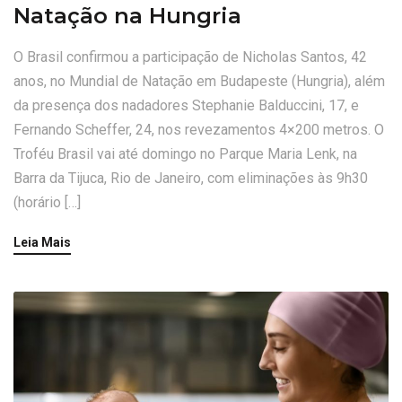
Natação na Hungria
O Brasil confirmou a participação de Nicholas Santos, 42
anos, no Mundial de Natação em Budapeste (Hungria), além
da presença dos nadadores Stephanie Balduccini, 17, e
Fernando Scheffer, 24, nos revezamentos 4×200 metros. O
Troféu Brasil vai até domingo no Parque Maria Lenk, na
Barra da Tijuca, Rio de Janeiro, com eliminações às 9h30
(horário […]
Leia Mais