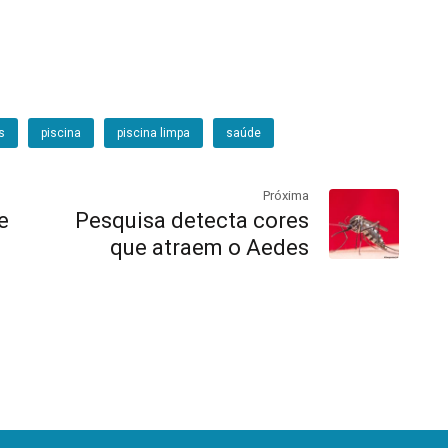
s
piscina
piscina limpa
saúde
Próxima
e
Pesquisa detecta cores
que atraem o Aedes